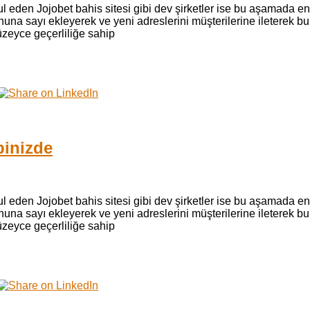
Jojobet bahis sitesi gibi dev şirketler ise bu aşamada engel
 sonuna sayı ekleyerek ve yeni adreslerini müşterilerine ileterek
düzeyce geçerliliğe sahip
binizde
Jojobet bahis sitesi gibi dev şirketler ise bu aşamada engel
 sonuna sayı ekleyerek ve yeni adreslerini müşterilerine ileterek
düzeyce geçerliliğe sahip