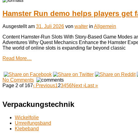
Hamster Run demo helps players get fa
Ausgestellt am
31. Juli 2026
von
walter
in
Allgemein
Content Hamster-Run Slots With Story‑Based Game Modes an
Adventures Why Quest Mechanics Enhance the Hamster Experi
The world of online slots is expanding far beyond classic
Read More…
No Comments
Page 2 of 167
‹ Previous
1
2
3
4
5
6
Next ›
Last »
Verpackungstechnik
Wickelfolie
Umreifungsband
Klebeband