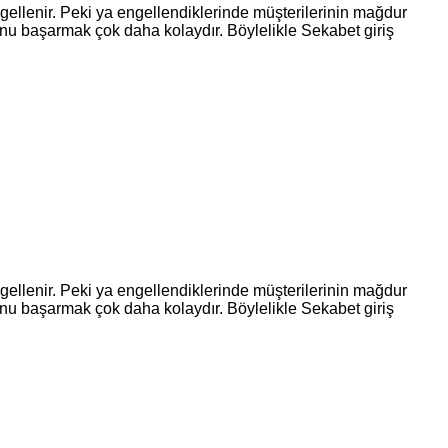
lenir. Peki ya engellendiklerinde müşterilerinin mağdur
 bunu başarmak çok daha kolaydır. Böylelikle Sekabet giriş
lenir. Peki ya engellendiklerinde müşterilerinin mağdur
 bunu başarmak çok daha kolaydır. Böylelikle Sekabet giriş