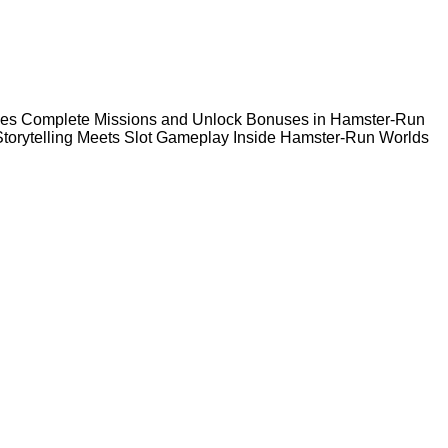
tles Complete Missions and Unlock Bonuses in Hamster‑Run
orytelling Meets Slot Gameplay Inside Hamster‑Run Worlds