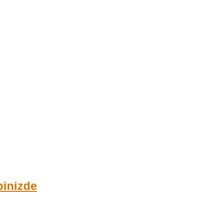
binizde