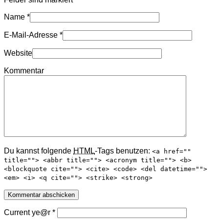
Name
*
E-Mail-Adresse
*
Website
Kommentar
Du kannst folgende
HTML
-Tags benutzen:
<a href=""
title=""> <abbr title=""> <acronym title=""> <b>
<blockquote cite=""> <cite> <code> <del datetime="">
<em> <i> <q cite=""> <strike> <strong>
Current ye@r
*