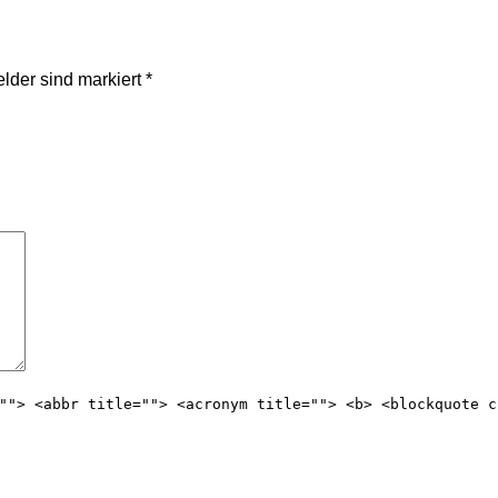
elder sind markiert
*
""> <abbr title=""> <acronym title=""> <b> <blockquote c