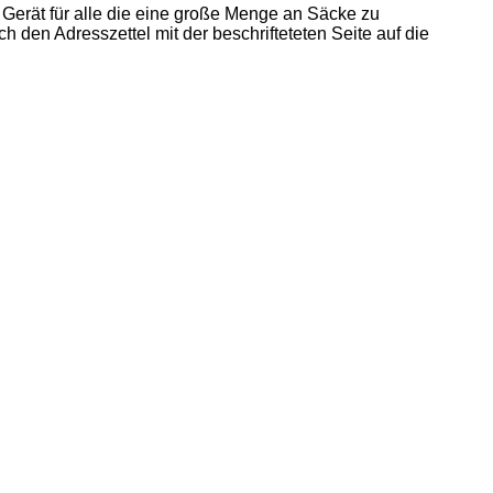
e Gerät für alle die eine große Menge an Säcke zu
 den Adresszettel mit der beschrifteteten Seite auf die