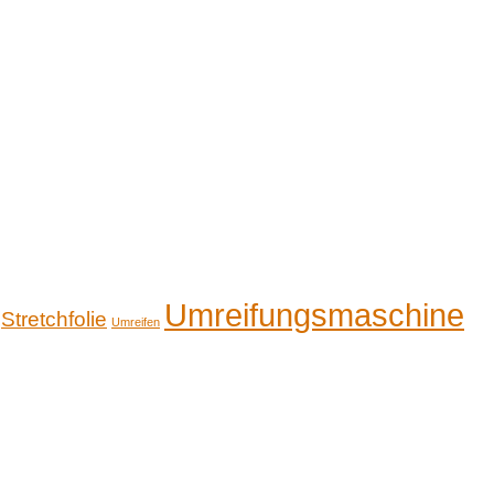
Umreifungsmaschine
Stretchfolie
Umreifen