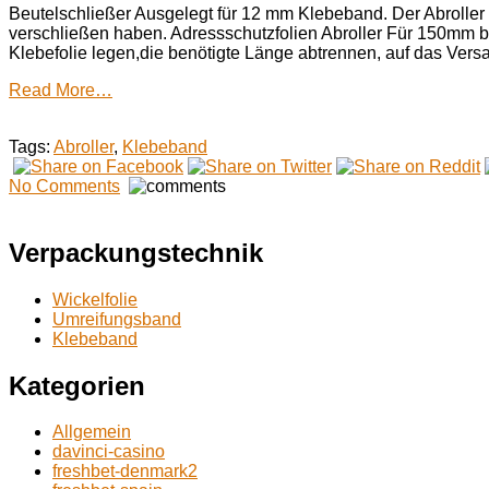
Beutelschließer Ausgelegt für 12 mm Klebeband. Der Abroller is
verschließen haben. Adressschutzfolien Abroller Für 150mm bre
Klebefolie legen,die benötigte Länge abtrennen, auf das Versa
Read More…
Tags:
Abroller
,
Klebeband
No Comments
Verpackungstechnik
Wickelfolie
Umreifungsband
Klebeband
Kategorien
Allgemein
davinci-casino
freshbet-denmark2