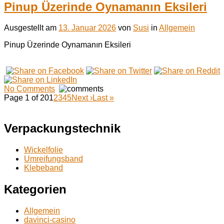
Pinup Üzerinde Oynamanın Eksileri
Ausgestellt am
13. Januar 2026
von
Susi
in
Allgemein
Pinup Üzerinde Oynamanın Eksileri
No Comments
Page 1 of 20
1
2
3
4
5
Next ›
Last »
Verpackungstechnik
Wickelfolie
Umreifungsband
Klebeband
Kategorien
Allgemein
davinci-casino