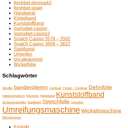
freshbet-denmark2
freshbet-spain
Handgerät
Klebeband
Kunststoffband
monixbet-casino
monixbet-casino3
Snatch Casino 3578 – 3592
Snatch Casino 3608 – 3622
Stahlband
Umreifen
uncategorized
Wickelfolie
Schlagwörter
banderolieren
Dehnfolie
Abroller
Contipak
Cyklop - Contipak
Kunststoffband
halbautomatisch
hülsenlos
Klebeband
Stretchfolie
Schlaufenbündler
Stahlband
Umreifen
Umreifungsmaschine
Wickelmaschine
Wickelroboter
Kontakt