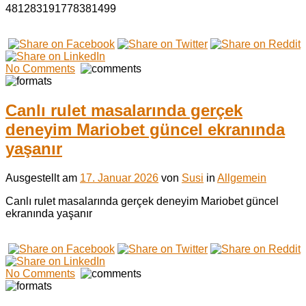
481283191778381499
No Comments
Canlı rulet masalarında gerçek
deneyim Mariobet güncel ekranında
yaşanır
Ausgestellt am
17. Januar 2026
von
Susi
in
Allgemein
Canlı rulet masalarında gerçek deneyim Mariobet güncel
ekranında yaşanır
No Comments