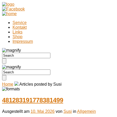
Service
Kontakt
Links
Shop
Impressum
Home
Articles posted by Susi
481283191778381499
Ausgestellt am
10. Mai 2026
von
Susi
in
Allgemein