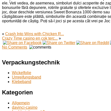
ele. Veti vedea, de asemenea, simboluri dulci acoperite de zap
bonusurile fără depunere, rotirile gratuite și ofertele excluzive
joc, doar deschide versiunea Sweet Bonanza 1000 demo sau cea
câștigătoare este plătită, simbolurile din această combinație se 
oportunități de câștig. Poți să-l joci și pe acesta cât vrei pe Jo
«
Crash Into Wins with Chicken R...
Crazy Time casino en çok terc...
»
No Comments
Verpackungstechnik
Wickelfolie
Umreifungsband
Klebeband
Kategorien
Allgemein
davinci-casino