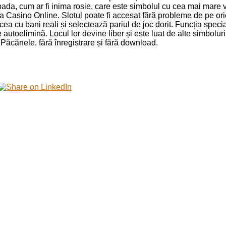
ada, cum ar fi inima rosie, care este simbolul cu cea mai mare v
 la Casino Online. Slotul poate fi accesat fără probleme de pe oric
 cu bani reali și selectează pariul de joc dorit. Funcția spe
autoelimină. Locul lor devine liber și este luat de alte simboluri, 
c Păcănele, fără înregistrare și fără download.