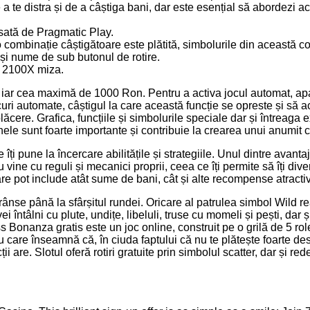
a te distra și de a câștiga bani, dar este esențial să abordezi ace
nsată de Pragmatic Play.
ombinație câștigătoare este plătită, simbolurile din această c
și nume de sub butonul de rotire.
de 2100X miza.
iar cea maximă de 1000 Ron. Pentru a activa jocul automat, apa
curi automate, câștigul la care această funcție se opreste și să 
plăcere. Grafica, funcțiile și simbolurile speciale dar și întreaga 
nele sunt foarte importante și contribuie la crearea unui anumit 
îți pune la încercare abilitățile și strategiile. Unul dintre avant
 vine cu reguli și mecanici proprii, ceea ce îți permite să îți div
e pot include atât sume de bani, cât și alte recompense atracti
strânse până la sfârșitul rundei. Oricare al patrulea simbol Wild r
întâlni cu plute, undițe, libeluli, truse cu momeli și pești, dar ș
ass Bonanza gratis este un joc online, construit pe o grilă de 5 r
u care înseamnă că, în ciuda faptului că nu te plătește foarte des, 
i are. Slotul oferă rotiri gratuite prin simbolul scatter, dar și re