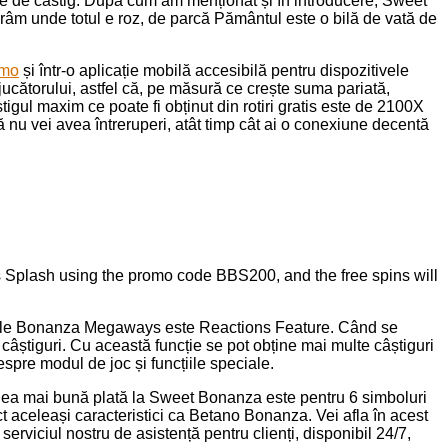
tive de castig. După cum am menționat și în introducere, Sweet
râm unde totul e roz, de parcă Pământul este o bilă de vată de
emo
și într-o aplicație mobilă accesibilă pentru dispozitivele
 jucătorului, astfel că, pe măsură ce crește suma pariată,
igul maxim ce poate fi obținut din rotiri gratis este de 2100X
nu vei avea întreruperi, atât timp cât ai o conexiune decentă
ss Splash using the promo code BBS200, and the free spins will
cănelele Bonanza Megaways este Reactions Feature. Când se
 câștiguri. Cu această funcție se pot obține mai multe câștiguri
espre modul de joc și funcțiile speciale.
. Cea mai bună plată la Sweet Bonanza este pentru 6 simboluri
ct aceleași caracteristici ca Betano Bonanza. Vei afla în acest
erviciul nostru de asistență pentru clienți, disponibil 24/7,