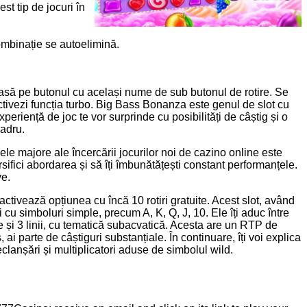
st tip de jocuri în
ombinație se autoelimină.
să pe butonul cu același nume de sub butonul de rotire. Se
activezi funcția turbo. Big Bass Bonanza este genul de slot cu
experiență de joc te vor surprinde cu posibilități de câștig și o
cadru.
ajele majore ale încercării jocurilor noi de cazino online este
ersifici abordarea și să îți îmbunătățești constant performanțele.
ve.
eactivează opțiunea cu încă 10 rotiri gratuite. Acest slot, având
i cu simboluri simple, precum A, K, Q, J, 10. Ele îți aduc între
ole și 3 linii, cu tematică subacvatică. Acesta are un RTP de
ai parte de câștiguri substanțiale. În continuare, îți voi explica
declanșări și multiplicatori aduse de simbolul wild.