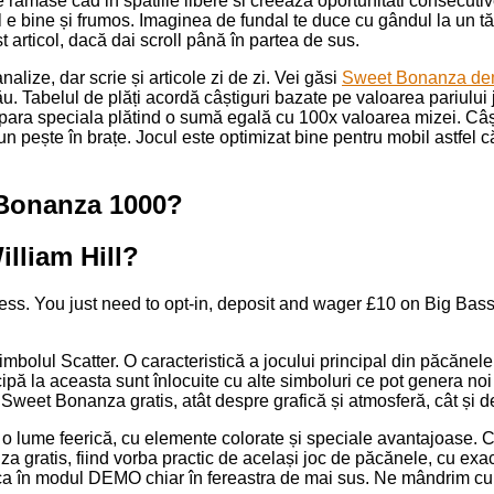
le ramase cad in spatiile libere si creeaza oportunitati consecu
e bine și frumos. Imaginea de fundal te duce cu gândul la un tă
rticol, dacă dai scroll până în partea de sus.
lize, dar scrie și articole zi de zi. Vei găsi
Sweet Bonanza d
ău. Tabelul de plăți acordă câștiguri bazate pe valoarea pariului
mpara speciala plătind o sumă egală cu 100x valoarea mizei. Câșt
ește în brațe. Jocul este optimizat bine pentru mobil astfel că 
 Bonanza 1000?
lliam Hill?
ocess. You just need to opt-in, deposit and wager £10 on Big Ba
, simbolul Scatter. O caracteristică a jocului principal din pă
ipă la aceasta sunt înlocuite cu alte simboluri ce pot genera noi
e Sweet Bonanza gratis, atât despre grafică și atmosferă, cât și d
cu o lume feerică, cu elemente colorate și speciale avantajoase
nza gratis, fiind vorba practic de același joc de păcănele, cu exa
juca în modul DEMO chiar în fereastra de mai sus. Ne mândrim cu s