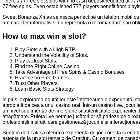
There's 77 free slot spins with no cash deposit required at 777C
77 free spins. Even established 777 players benefit from playi
Sweet Bonanza Xmas se misca perfect pe un telefon mobil cu un
are caracter informativ și nu reprezintă o recomandare sau obliga
How to max win a slot?
Play Slots with a High RTP.
Understand the Volatility of Slots.
Play Jackpot Slots.
Find the Right Online Casino.
Take Advantage of Free Spins & Casino Bonuses.
Practice on Free Games.
Trust Other Players.
Learn Basic Slots Strategy.
În plus, explorarea noutăților este întotdeauna o experiență int
apropiată de cea a unui cazino real. Într-un casino live, jocuri
un nivel suplimentar de imersiune și autenticitate experienței de
atrăgătoare. Ruleta live permite jucătorilor să parieze pe o roat
profesioniști instruiți care gestionează jocurile și interacționeaz
Suntem dedicați să oferim o experiență de joc corectă și echita
astepta de la un slot tematic de Craciun. Cu oameni de zapada 