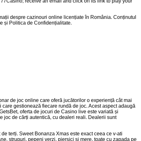
777Casino; receive an email and click on its link to play your
ții despre cazinouri online licențiate în România. Conținutul
e și Politica de Confidențialitate.
onar de joc online care oferă jucătorilor o experiență cât mai
eali care gestionează fiecare rundă de joc. Acest aspect adaugă
GetsBet, oferta de jocuri de Casino live este variată și
 joc de cărți autentică, cu dealeri reali. Dealerii sunt
at de terți. Sweet Bonanza Xmas este exact ceea ce v-ati
e, struguri, pepeni verzi, piersici si mere, toate cu zapada pe